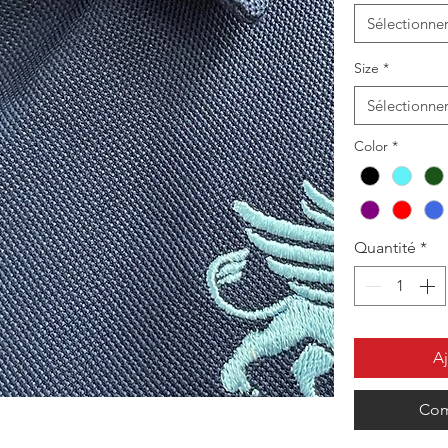
Sélectionne
Size
*
Sélectionne
Color
*
Quantité
*
Aj
Com