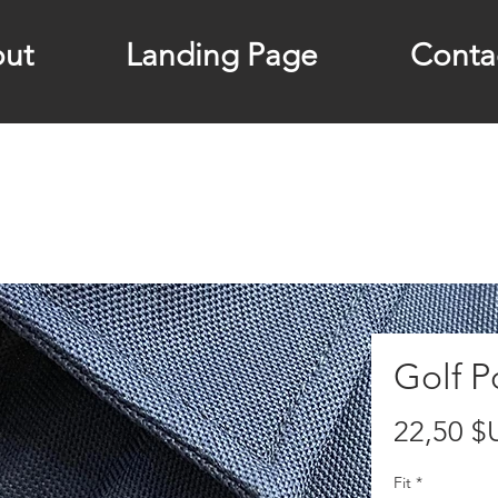
ut
Landing Page
Conta
Golf P
22,50 $
Fit
*