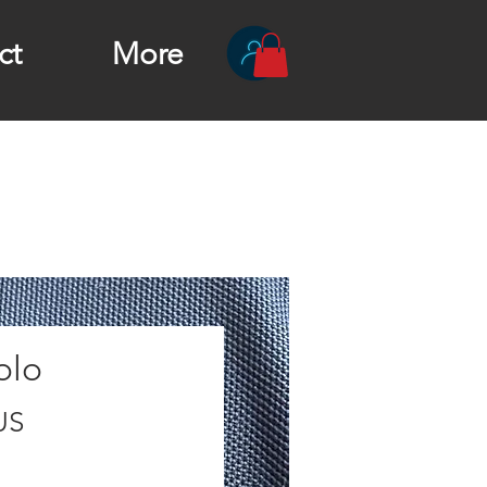
ct
More
olo
Prix
US