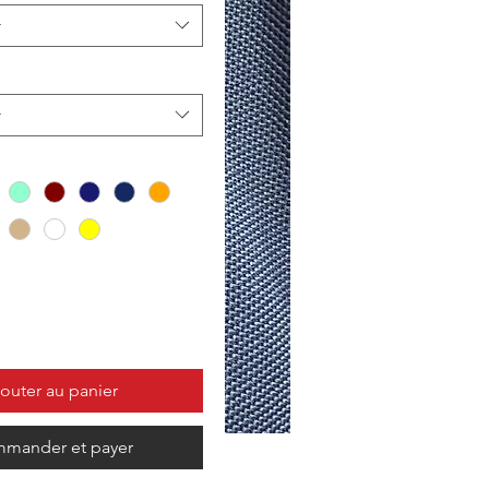
r
r
outer au panier
mander et payer